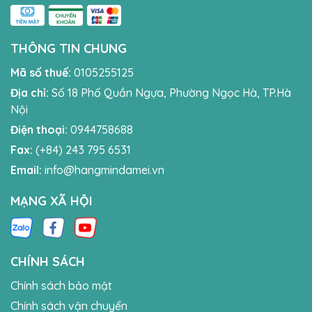
THÔNG TIN CHUNG
Mã số thuế:
0105255125
Địa chỉ:
Số 18 Phố Quần Ngựa, Phường Ngọc Hà, TP.Hà
Nội
Điện thoại:
0944758688
Fax:
(+84) 243 795 6531
Email:
info@hangmindamei.vn
MẠNG XÃ HỘI
CHÍNH SÁCH
Chính sách bảo mật
Chính sách vận chuyển