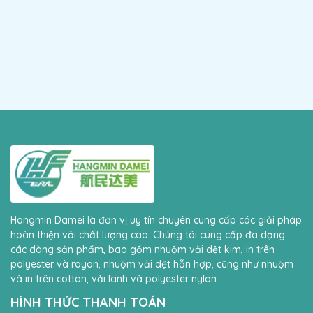
Hangmin Damei là đơn vị uy tín chuyên cung cấp các giải pháp
hoàn thiện vải chất lượng cao. Chúng tôi cung cấp đa dạng
các dòng sản phẩm, bao gồm nhuộm vải dệt kim, in trên
polyester và rayon, nhuộm vải dệt hỗn hợp, cũng như nhuộm
và in trên cotton, vải lanh và polyester nylon.
HÌNH THỨC THANH TOÁN