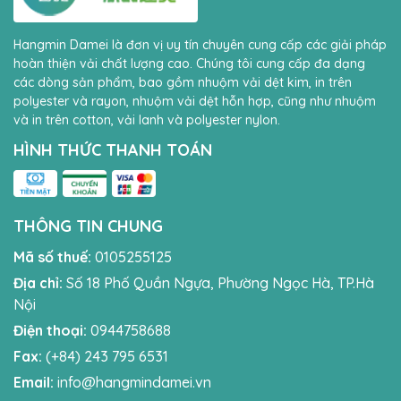
Hangmin Damei là đơn vị uy tín chuyên cung cấp các giải pháp
hoàn thiện vải chất lượng cao. Chúng tôi cung cấp đa dạng
các dòng sản phẩm, bao gồm nhuộm vải dệt kim, in trên
polyester và rayon, nhuộm vải dệt hỗn hợp, cũng như nhuộm
và in trên cotton, vải lanh và polyester nylon.
HÌNH THỨC THANH TOÁN
THÔNG TIN CHUNG
Mã số thuế:
0105255125
Địa chỉ:
Số 18 Phố Quần Ngựa, Phường Ngọc Hà, TP.Hà
Nội
Điện thoại:
0944758688
Fax:
(+84) 243 795 6531
Email:
info@hangmindamei.vn